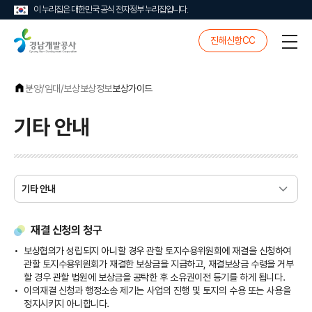
이 누리집은 대한민국 공식 전자정부 누리집입니다.
경
진해신항CC
전
남
체
개
메
발
뉴
공
분양/임대/보상
보상정보
보상가이드
사
기타 안내
재결 신청의 청구
보상협의가 성립되지 아니할 경우 관할 토지수용위원회에 재결을 신청하여
관할 토지수용위원회가 재결한 보상금을 지급하고, 재결보상금 수령을 거부
할 경우 관할 법원에 보상금을 공탁한 후 소유권이전 등기를 하게 됩니다.
이의재결 신청과 행정소송 제기는 사업의 진행 및 토지의 수용 또는 사용을
정지시키지 아니합니다.