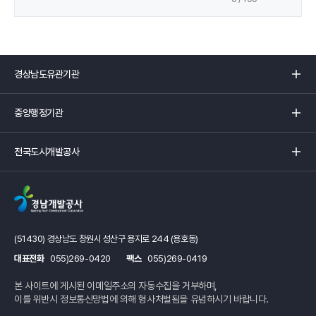
서
입
제
력
공
하
는
경
정
상
보
남
중
에
도
앙
만
유
행
족
관
전
정
하
기
국
기
셨
관
도
관
습
리
시
리
니
스
개
스
까?
트
발
트
입
공
입
니
사
니
다
(51430) 경상남도 창원시 성산구 용지로 244 (용호동)
리
다
페
대표전화
055)269-0420
팩스
055)269-0419
스
페
이
트
이
지
본 사이트에 게시된 이메일주소의 자동수집을 거부하며,
입
지
를
이를 위반시 정보통신망법에 의해 형사처벌됨을 유념하시기 바랍니다.
니
를
확
다
확
인