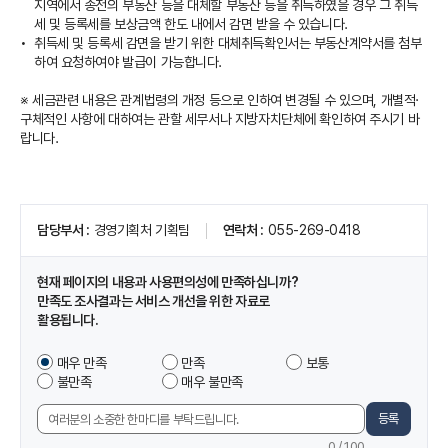
지역에서 종전의 부동산 등을 대체할 부동산 등을 취득하였을 경우 그 취득
세 및 등록세를 보상금액 한도 내에서 감면 받을 수 있습니다.
취득세 및 등록세 감면을 받기 위한 대체취득확인서는 부동산계약서를 첨부
하여 요청하여야 발급이 가능합니다.
※ 세금관련 내용은 관계법령의 개정 등으로 인하여 변경될 수 있으며, 개별적·
구체적인 사항에 대하여는 관할 세무서나 지방자치단체에 확인하여 주시기 바
랍니다.
페
담당부서
경영기획처 기획팀
연락처
055-269-0418
이
지
정
현재 페이지의 내용과 사용편의성에 만족하십니까?
보
만족도 조사결과는 서비스 개선을 위한 자료로
및
활용됩니다.
만
족
이
매우 만족
만족
보통
도
페
불만족
매우 불만족
조
이
사
지
등록
의
에
견
0
/ 100