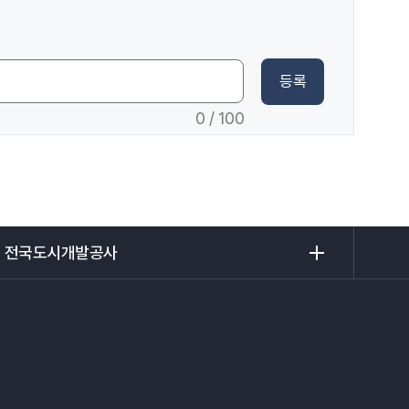
등록
0
/ 100