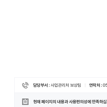
페
담당부서
사업관리처 보상팀
연락처
0
이
지
정
현재 페이지의 내용과 사용편의성에 만족하십
보