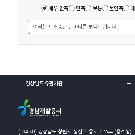
및
이
매우 만족
만족
보통
불만족
매
만
페
족
이
도
의
지
조
견
에
사
입
서
력
제
공
하
는
경
정
상
보
남
에
도
만
유
족
관
하
기
셨
관
(51430) 경상남도 창원시 성산구 용지로 244 (용호동)