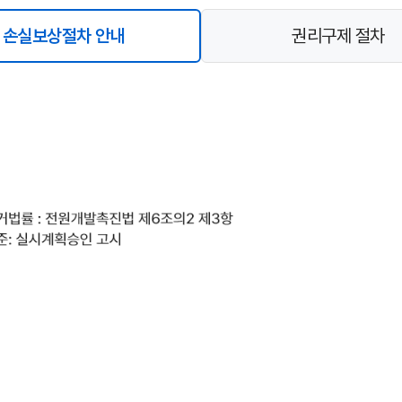
손실보상절차 안내
권리구제 절차
선
택
됨