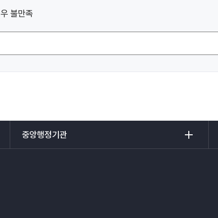
우 불만족
중
전
앙
국
행
도
정
시
기
개
관
발
리
공
스
사