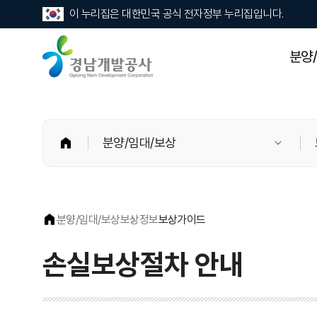
이 누리집은 대한민국 공식 전자정부 누리집입니다.
경
분양
남
개
발
공
사
홈
분양/임대/보상
분양/임대/보상
보상정보
보상가이드
손실보상절차 안내