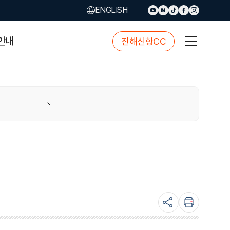
ENGLISH
안내
진해신항CC
사
이
트
맵
버
튼
sns
본
공
문