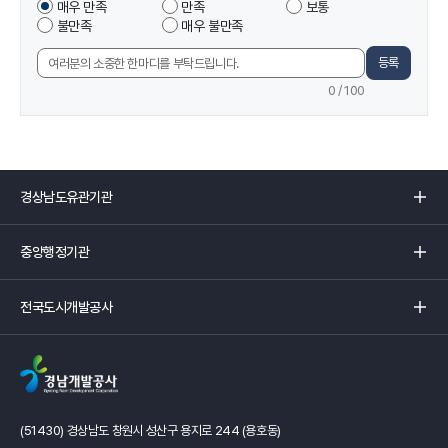
이
매우 만족
만족
보통
도
페
불만족
매우 불만족
조
이
사
지
등록
의
에
견
0
/ 100
서
입
제
력
공
하
는
경
정
상
보
남
중
에
도
앙
만
유
행
족
관
전
정
하
기
국
기
셨
관
도
관
습
리
시
리
니
스
개
스
까?
트
발
트
입
공
입
니
사
니
다
(51430) 경상남도 창원시 성산구 용지로 244 (용호동)
리
다
페