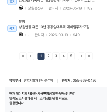
2026년 거북이집 1호(청년셰어하우스) 입주자 모집 공고
공지
창원성산구
관리자
2026-05-18
182
분양
창원현동 휴튼 10년 공공임대주택 예비입주자 모집 공고
공지
-
관리자
2026-03-19
949
1
2
3
4
5
페
담당부서
경영기획처 인사총무팀
연락처
055-269-0426
이
지
정
현재 페이지의 내용과 사용편의성에 만족하십니까?
보
만족도 조사결과는 서비스 개선을 위한 자료로
및
활용됩니다.
만
족