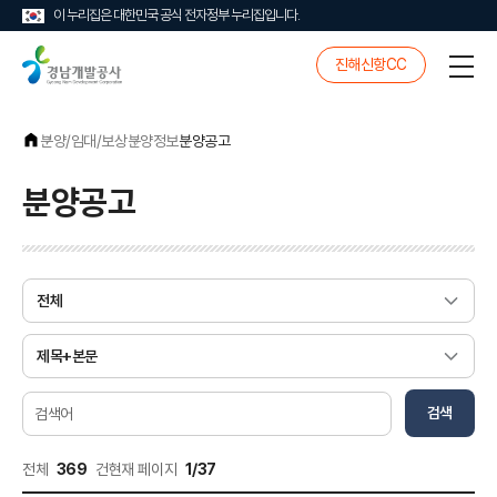
이 누리집은 대한민국 공식 전자정부 누리집입니다.
경
진해신항CC
전
남
체
개
메
발
뉴
공
분양/임대/보상
분양정보
분양공고
사
분양공고
게
시
물
검
색
검색
전체
369
건
현재 페이지
1/37