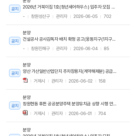
분양
2026년 거북이집 1호(청년셰어하우스) 입주자 모집 재공고
공지
-
창원성산구
관리자
2026-06-05
702
분양
건설공사 공사감독자 배치 확정 공고(웅동지구(1지구) 개발사업 잔여 기반시설 공사)
공지
-
창원진해구
관리자
2026-06-04
85
분양
양산 가산일반산업단지 주차장용지(계약해제분) 공급공고
공지
거제시
관리자
2026-06-02
158
분양
창원현동 휴튼 공공분양주택 분양유치금 상향 시행 안내
공지
거제시
관리자
2026-06-01
704
분양