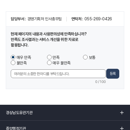
페
담당부서
경영기획처 인사총무팀
연락처
055-269-0426
이
지
정
현재 페이지의 내용과 사용편의성에 만족하십니까?
보
만족도 조사결과는 서비스 개선을 위한 자료로
및
활용됩니다.
만
족
이
매우 만족
만족
보통
도
페
불만족
매우 불만족
조
이
사
지
등록
의
에
견
0
/ 100
서
입
제
력
공
하
는
경
정
상
보
남
중
에
도
앙
만
유