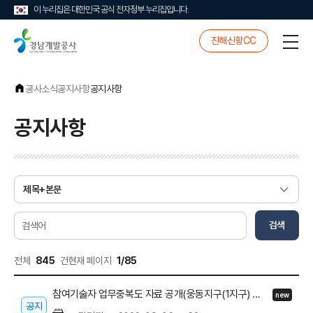
이 누리집은 대한민국 공식 전자정부 누리집입니다.
경
진해신항CC
전
남
체
개
메
발
뉴
공
공사소식
공지사항
공지사항
사
공지사항
게
시
물
검
검색
색
전체
845
건
현재 페이지
1/85
참여기술자 업무중복도 자료 공개(웅동지구(1지구) 개발사업 잔여 기반시설 공사 시공단계 감독권한대행 등 건설사업관리용역)
new
공지