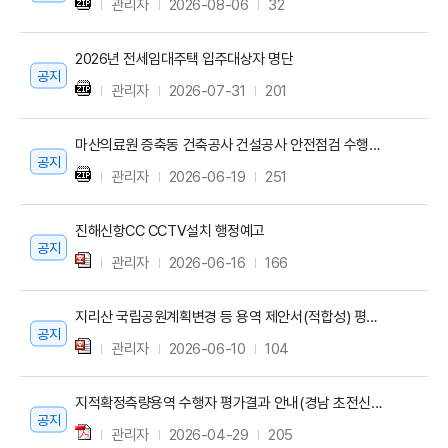
관리자
2026-08-06
32
2026년 전세임대주택 입주대상자 명단
공지
관리자
2026-07-31
201
마산의료원 증축동 건축공사 건설공사 안전점검 수행기관 지정공고 정정공고 알림
공지
관리자
2026-06-19
251
진해신항CC CCTV설치 행정예고
공지
관리자
2026-06-16
166
지리산 국립공원계획변경 등 용역 제안서(적합성) 평가결과
공지
관리자
2026-06-10
104
지적확정측량용역 수행자 평가결과 안내(경남 초전신도심(1단계) 개발사업 지적확정측량 용역)
공지
관리자
2026-04-29
205