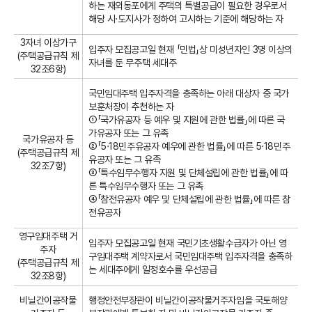
하는 재외동포에게 주택의 특별공급이 필요한 경우로서
해당 시·도지사가 정하여 고시하는 기준에 해당하는 자
3자녀 이상가구
입주자 모집공고일 현재 「민법」상 미성년자인 3명 이상의
(주택공급규칙 제
자녀를 둔 무주택 세대주
32조6항)
국민임대주택 입주자격을 충족하는 아래 대상자 중 국가
보훈처장이 추천하는 자
①「국가유공자 등 예우 및 지원에 관한 법률」에 따른 국
가유공자 또는 그 유족
국가유공자 등
②「5·18민주유공자 예우에 관한 법률」에 따른 5·18민주
(주택공급규칙 제
유공자 또는 그 유족
32조7항)
③「특수임무수행자 지원 및 단체설립에 관한 법률」에 따
른 특수임무수행자 또는 그 유족
④「참전유공자 예우 및 단체설립에 관한 법률」에 따른 참
전유공자
영구임대주택 거
입주자 모집공고일 현재 국민기초생활수급자가 아닌 영
주자
구임대주택 계약자로서 국민임대주택 입주자격을 충족하
(주택공급규칙 제
는 세대주에게 일정호수를 우선공급
32조8항)
비닐간이공작물
행정안전부장관이 비닐간이공작물거주자임을 국토해양