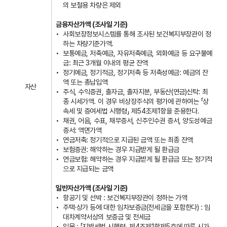
의 보철용 차량은 제외
금융자산가액 (조사일 기준)
사회보장정보시스템를 통해 조사된 보건복지부장관이 정
하는 차량기준가액.
보통예금, 저축예금, 자유저축예금, 외화예금 등 요구불예
금: 최근 3개월 이내의 평균 잔액
정기예금, 정기적금, 정기저축 등 저축성예금: 예금의 잔
액 또는 총납입액
자산
주식, 수익증권, 출자금, 출자지분, 부동산(연금)신탁: 최
종 시세가액. 이 경우 비상장주식의 평가에 관하여는 「상
속세 및 증여세법 시행령」 제54조제1항을 준용한다.
채권, 어음, 수표, 채무증서, 신주인수권 증서, 양도성예금
증서: 액면가액
연금저축: 정기적으로 지급된 금액 또는 최종 잔액
보험증권: 해약하는 경우 지급받게 될 환급금
연금보험: 해약하는 경우 지급받게 될 환급금 또는 정기적
으로 지급되는 금액
일반자산가액 (조사일 기준)
항공기 및 선박 : 보건복지부장관이 정하는 가액
주택·상가 등에 대한 임차보증금(전세금을 포함한다) : 임
대차계약서상의 보증금 및 전세금
입목 : 「지방세법 시행령」 제4조제1항제5호에 따른 시가