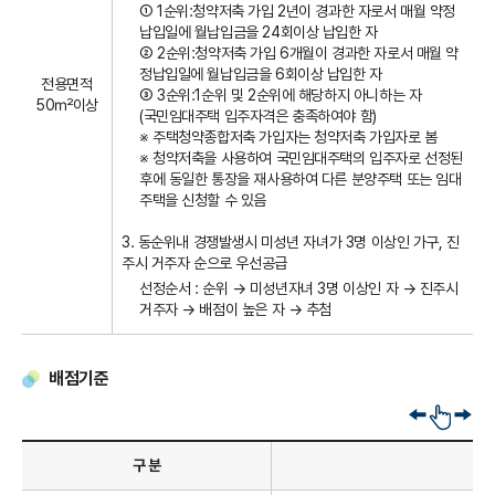
① 1순위:청약저축 가입 2년이 경과한 자로서 매월 약정
납입일에 월납입금을 24회이상 납입한 자
② 2순위:청약저축 가입 6개월이 경과한 자로서 매월 약
정납입일에 월납입금을 6회이상 납입한 자
전용면적
③ 3순위:1순위 및 2순위에 해당하지 아니하는 자
50㎡이상
(국민임대주택 입주자격은 충족하여야 함)
※ 주택청약종합저축 가입자는 청약저축 가입자로 봄
※ 청약저축을 사용하여 국민임대주택의 입주자로 선정된
후에 동일한 통장을 재사용하여 다른 분양주택 또는 임대
주택을 신청할 수 있음
3. 동순위내 경쟁발생시 미성년 자녀가 3명 이상인 가구, 진
주시 거주자 순으로 우선공급
선정순서 : 순위 → 미성년자녀 3명 이상인 자 → 진주시
거주자 → 배점이 높은 자 → 추첨
배점기준
옆
으
로
구 분
스
크