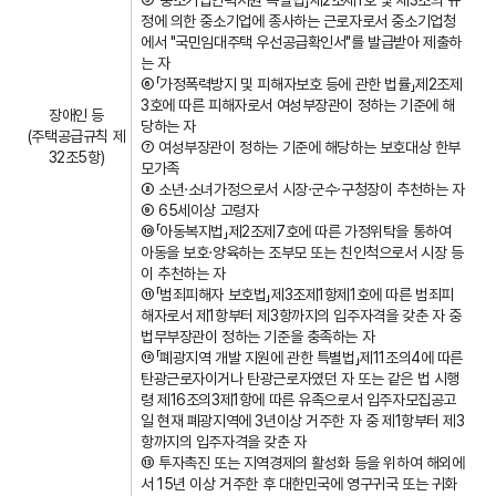
⑤「중소기업인력지원 특별법」제2조제1호 및 제3조의 규
정에 의한 중소기업에 종사하는 근로자로서 중소기업청
에서 "국민임대주택 우선공급확인서"를 발급받아 제출하
는 자
⑥「가정폭력방지 및 피해자보호 등에 관한 법률」제2조제
3호에 따른 피해자로서 여성부장관이 정하는 기준에 해
장애인 등
당하는 자
(주택공급규칙 제
⑦ 여성부장관이 정하는 기준에 해당하는 보호대상 한부
32조5항)
모가족
⑧ 소년·소녀가정으로서 시장·군수·구청장이 추천하는 자
⑨ 65세이상 고령자
⑩「아동복지법」제2조제7호에 따른 가정위탁을 통하여
아동을 보호·양육하는 조부모 또는 친인척으로서 시장 등
이 추천하는 자
⑪「범죄피해자 보호법」제3조제1항제1호에 따른 범죄피
해자로서 제1항부터 제3항까지의 입주자격을 갖춘 자 중
법무부장관이 정하는 기준을 충족하는 자
⑫「폐광지역 개발 지원에 관한 특별법」제11조의4에 따른
탄광근로자이거나 탄광근로자였던 자 또는 같은 법 시행
령 제16조의3제1항에 따른 유족으로서 입주자모집공고
일 현재 폐광지역에 3년이상 거주한 자 중 제1항부터 제3
항까지의 입주자격을 갖춘 자
⑬ 투자촉진 또는 지역경제의 활성화 등을 위하여 해외에
서 15년 이상 거주한 후 대한민국에 영구귀국 또는 귀화