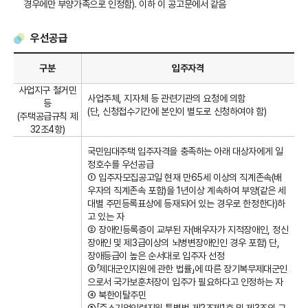
경우에만 부양가족으로 인정함). 이하 이 공고문에서 같음
우선공급
구분
입주자격
사업지구 철거민
사업주체, 지자체 등 관련기관의 요청에 의함
등
(단, 신청접수기간에 본인이 별도로 신청하여야 함)
(주택공급규칙 제
32조4항)
국민임대주택 입주자격을 충족하는 아래 대상자에게 일
정호수를 우선공급
① 입주자모집공고일 현재 만65세 이상의 직계존속(배
우자의 직계존속 포함)을 1년이상 계속하여 부양(같은 세
대별 주민등록표상에 등재되어 있는 경우로 한정한다)하
고 있는 자
② 장애인등록증이 교부된 자(배우자가 지적장애인, 정신
장애인 및 제3급이상의 뇌병변장애인인 경우 포함) 단,
장애등급이 높은 순서대로 입주자 선정
③「제대군인지원에 관한 법률」에 따른 장기복무제대군인
으로서 국가보훈처장이 입주가 필요하다고 인정하는 자
④ 북한이탈주민