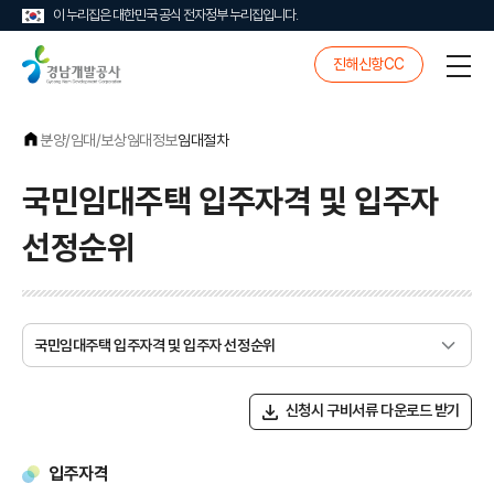
이 누리집은 대한민국 공식 전자정부 누리집입니다.
경
진해신항CC
전
남
체
개
메
발
뉴
공
분양/임대/보상
임대정보
임대절차
사
국민임대주택 입주자격 및 입주자
선정순위
신청시 구비서류 다운로드 받기
입주자격