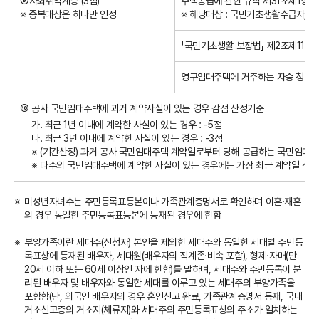
⑨사회취약계층 (3점)
주택공급에 관한 규칙 제31조제1항 제
※ 중복대상은 하나만 인정
※ 해당대상 : 국민기초생활수급자, 
「국민기초생활 보장법」 제2조제11호
영구임대주택에 거주하는 자중 청약
⑩ 공사 국민임대주택에 과거 계약사실이 있는 경우 감점 산정기준
가. 최근 1년 이내에 계약한 사실이 있는 경우 : -5점
나. 최근 3년 이내에 계약한 사실이 있는 경우 : -3점
※ (기간산정) 과거 공사 국민임대주택 계약일로부터 당해 공급하는 국민임대
※ 다수의 국민임대주택에 계약한 사실이 있는 경우에는 가장 최근 계약일 적용
미성년자녀수는 주민등록표등본이나 가족관계증명서로 확인하며 이혼·재혼
의 경우 동일한 주민등록표등본에 등재된 경우에 한함
부양가족이란 세대주(신청자) 본인을 제외한 세대주와 동일한 세대별 주민등
록표상에 등재된 배우자, 세대원(배우자의 직계존·비속 포함), 형제·자매(만
20세 이하 또는 60세 이상인 자에 한함)를 말하며, 세대주와 주민등록이 분
리된 배우자 및 배우자와 동일한 세대를 이루고 있는 세대주의 부양가족을
포함함(단, 외국인 배우자의 경우 혼인신고 완료, 가족관계증명서 등재, 국내
거소신고증의 거소지(체류지)와 세대주의 주민등록표상의 주소가 일치하는