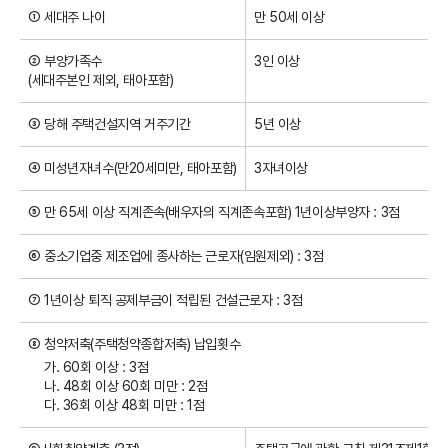
① 세대주 나이
만 50세 이상
롤
② 부양가족수
3인 이상
(세대주본인 제외, 태아포함)
③ 당해 주택건설지역 거주기간
5년 이상
④ 미성년자녀수(만20세미만, 태아포함)
3자녀이상
⑤ 만 65세 이상 직계존속(배우자의 직계존속포함) 1년이상부양자 : 3점
⑥ 중소기업중 제조업에 종사하는 근로자(임원제외) : 3점
⑦ 1년이상 퇴직 공제부금이 적립된 건설근로자 : 3점
⑧ 청약저축(주택청약종합저축) 납입횟수
가. 60회 이상 : 3점
나. 48회 이상 60회 미만 : 2점
다. 36회 이상 48회 미만 : 1점