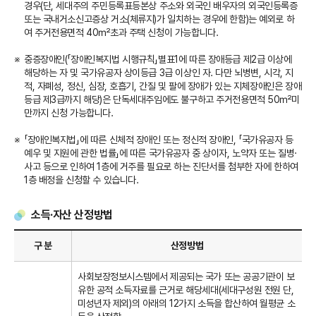
경우(단, 세대주의 주민등록표등본상 주소와 외국인 배우자의 외국인등록증
또는 국내거소신고증상 거소(체류지)가 일치하는 경우에 한함)는 예외로 하
여 주거전용면적 40㎡초과 주택 신청이 가능합니다.
중증장애인(「장애인복지법 시행규칙」별표1에 따른 장애등급 제2급 이상에
해당하는 자 및 국가유공자 상이등급 3급 이상인 자. 다만 뇌병변, 시각, 지
적, 자폐성, 정신, 심장, 호흡기, 간질 및 팔에 장애가 있는 지체장애인은 장애
등급 제3급까지 해당)은 단독세대주임에도 불구하고 주거전용면적 50㎡미
만까지 신청 가능합니다.
「장애인복지법」에 따른 신체적 장애인 또는 정신적 장애인, 「국가유공자 등
예우 및 지원에 관한 법률」에 따른 국가유공자 중 상이자, 노약자 또는 질병·
사고 등으로 인하여 1층에 거주를 필요로 하는 진단서를 첨부한 자에 한하여
1층 배정을 신청할 수 있습니다.
소득·자산 산정방법
구 분
산정방법
사회보장정보시스템에서 제공되는 국가 또는 공공기관이 보
유한 공적 소득자료를 근거로 해당세대(세대구성원 전원 단,
미성년자 제외)의 아래의 12가지 소득을 합산하여 월평균 소