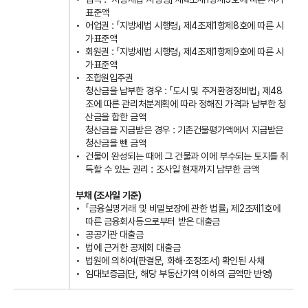
표준액
어업권 : 「지방세법 시행령」 제4조제1항제8호에 따른 시
가표준액
회원권 : 「지방세법 시행령」 제4조제1항제9호에 따른 시
가표준액
조합원입주권
청산금을 납부한 경우 : 「도시 및 주거환경정비법」 제48
조에 따른 관리처분계획에 따라 정해진 가격과 납부한 청
산금을 합한 금액
청산금을 지급받은 경우 : 기존건물평가액에서 지급받은
청산금을 뺀 금액
건물이 완성되는 때에 그 건물과 이에 부수되는 토지를 취
득할 수 있는 권리 : 조사일 현재까지 납부한 금액
부채 (조사일 기준)
「금융실명거래 및 비밀보장에 관한 법률」 제2조제1호에
따른 금융회사등으로부터 받은 대출금
공공기관 대출금
법에 근거한 공제회 대출금
법원에 의하여(판결문, 화해·조정조서) 확인된 사채
임대보증금(단, 해당 부동산가액 이하의 금액만 반영)