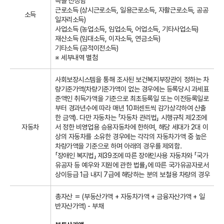
득을 산정함
근로소득 (상시근로소득, 일용근로소득, 자활근로소득, 공공
소득
일자리소득)
사업소득 (농업소득, 임업소득, 어업소득, 기타사업소득)
재산소득 (임대소득, 이자소득, 연금소득)
기타소득 (공적이전소득)
※ 세부내역 별첨
사회보장시스템을 통해 조사된 보건복지부장관이 정하는 차
량기준가액(차량기준가액이 없는 경우에는 등록당시 과세표
준액인 취득가액을 기준으로 최초등록일 또는 이전등록일로
부터 경과년수에 따라 매년 10퍼센트씩 감가상각하여 산출
한 금액). 다만 자동차는 「자동차 관리법」 시행규칙 제2조에
자동차
서 정한 비영업용 승용자동차에 한하며, 해당 세대가 2대 이
상의 자동차를 소유한 경우에는 각각의 자동차가액 중 높은
차량가액을 기준으로 하며 아래의 경우를 제외함.
「장애인 복지법」 제39조에 따른 장애인사용 자동차와 「국가
유공자 등 예우와 지원에 관한 법률」에 따른 국가유공자로서
상이등급 1급 내지 7급에 해당하는 분의 보철용 차량의 경우
총자산 ＝ (부동산가액 + 자동차가액 + 금융자산가액 + 일
반자산가액) - 부채