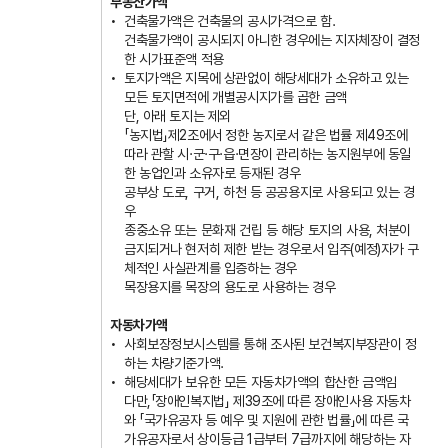
부동산가액
건축물가액은 건축물의 공시가격으로 함.
건축물가액이 공시되지 아니한 경우에는 지자체장이 결정
한 시가표준액 적용
토지가액은 지목에 상관없이 해당세대가 소유하고 있는
모든 토지면적에 개별공시지가를 곱한 금액
단, 아래 토지는 제외
「농지법」제2조에서 정한 농지로서 같은 법률 제49조에
따라 관할 시·군·구·읍·면장이 관리하는 농지원부에 동일
한 농업인과 소유자로 등재된 경우
공부상 도로, 구거, 하천 등 공공용지로 사용되고 있는 경
우
종중소유 또는 문화재 건립 등 해당 토지의 사용, 처분이
금지되거나 현저히 제한 받는 경우로서 입주(예정)자가 구
체적인 사실관계를 입증하는 경우
목장용지를 목장의 용도로 사용하는 경우
자동차가액
사회보장정보시스템를 통해 조사된 보건복지부장관이 정
하는 차량기준가액.
해당세대가 보유한 모든 자동차가액의 합산한 금액임
다만,「장애인복지법」 제39조에 따른 장애인사용 자동차
와 「국가유공자 등 예우 및 지원에 관한 법률」에 따른 국
가유공자로서 상이등급 1급부터 7급까지에 해당하는 자