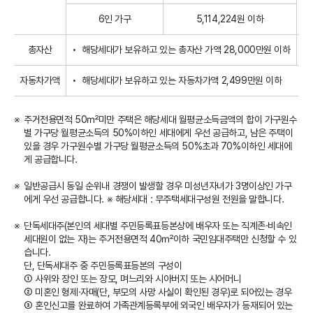
6인 가구
5,114,224원 이하
총자산
해당세대가 보유하고 있는 총자산 가액 28,000만원 이하
자동차가액
해당세대가 보유하고 있는 자동차가액 2,499만원 이하
주거전용면적 50㎡미만 주택은 해당세대 월평균소득금액의 합이 가구원수
별 가구당 월평균소득의 50%이하인 세대에게 우선 공급하고, 남은 주택이
있을 경우 가구원수별 가구당 월평균소득의 50%초과 70%이하인 세대에
게 공급합니다.
일반공급시 동일 순위내 경쟁이 발생할 경우 미성년자녀가 3명이상인 가구
에게 우선 공급합니다. ※ 해당세대 : 무주택세대구성원 전원을 말합니다.
단독세대주(본인의 세대별 주민등록표등본상에 배우자 또는 직계존·비속인
세대원이 없는 자)는 주거전용면적 40㎡이하 국민임대주택만 신청할 수 있
습니다.
단, 단독세대주 중 주민등록표등본의 구성이
① 사위와 장인 또는 장모, 며느리와 시아버지 또는 시어머니
② 미혼인 형제·자매(단, 부모의 사망 사실이 확인된 경우)로 되어있는 경우
③ 혼인신고를 완료하여 가족관계등록부에 외국인 배우자가 등재되어 있는