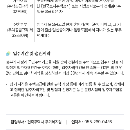
거주자 등
부장관에게 통보한 자 및 비닐간이공작물 거주자 중
(주택공급규칙 제
LH(한국토지주택공사) 또는 지방공사로부터 전세임대주
32조9항)
택을 공급받은 자
신혼부부
입주자 모집공고일 현재 혼인기간이 5년이내이고, 그 기
(주택공급규칙 제
간에 출산(임신중이거나 입양포함)해서 자녀가 있는 무주
32조10항)
택세대주
입주기간 및 갱신계약
정부의 재정과 국민주택기금을 지원 받아 건설하는 주택이므로 입주자 선정 시
일정한 입주자격요건을 갖춰야 하며, 입주자격요건을 만족하는 임차인의 경우
2년 단위로 임대차계약을 갱신하면서 최장 30년까지 계속 거주할 수 있습니다.
상기 자격은 주택공급에 관한 규칙 개정 등에 따라 변동 될 수 있으며, 상세하
고 정확한 입주자격조건 및 당첨자 선정기준 등은 분양시점의 입주자모집공
고문을 확인하셔야 합니다.
페
담당부서
건축주택처 주거복지팀
연락처
055-269-0436
이
지