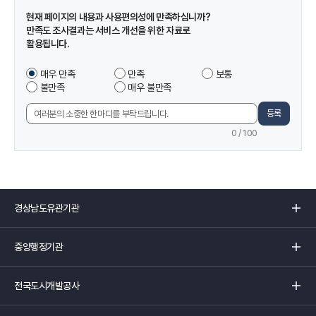
정
현재 페이지의 내용과 사용편의성에 만족하십니까?
보
만족도 조사결과는 서비스 개선을 위한 자료로
및
활용됩니다.
만
족
이
매우 만족
만족
보통
도
페
불만족
매우 불만족
조
이
사
지
등록
의
에
견
0
/ 100
서
입
제
력
공
하
는
경
정
상
보
남
중
에
도
앙
만
유
행
족
관
전
정
하
기
국
기
셨
관
도
관
습
리
시
리
니
스