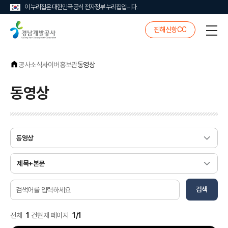
이 누리집은 대한민국 공식 전자정부 누리집입니다.
경
진해신항CC
전
남
체
개
메
발
뉴
공
공사소식
사이버홍보관
동영상
사
동영상
게
검
시
색
물
조
검
검
건
검색
색
색
어
입
전체
1
건
현재 페이지
1/1
력