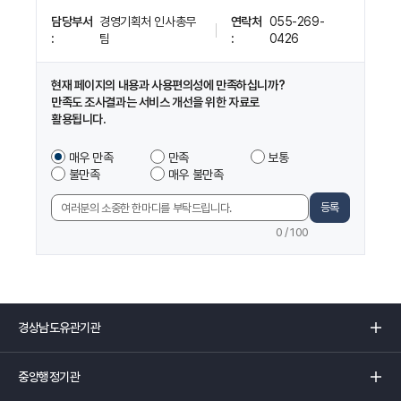
페
담당부서
경영기획처 인사총무
연락처
055-269-
이
팀
0426
지
정
보
현재 페이지의 내용과 사용편의성에 만족하십니까?
및
만족도 조사결과는 서비스 개선을 위한 자료로
만
활용됩니다.
족
도
이
매우 만족
만족
보통
조
페
불만족
매우 불만족
사
이
지
등록
의
에
견
0
/ 100
서
입
제
력
공
하
는
경
정
상
보
남
중
에
도
앙
만
유
행
족
관