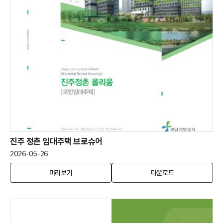
내
내
서
서
진주 정촌 임대주택 브로슈어
2026-05-26
진
(새
진
미리보기
다운로드
주
창
주
정
열
정
촌
림)
촌
임
임
대
대