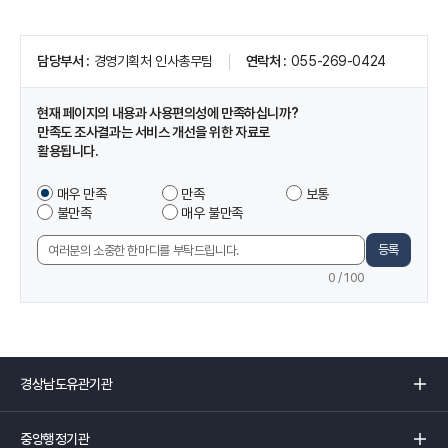
단
단
지
지
페
분
분
담당부서
경영기획처 인사총무팀
연락처
055-269-0424
이
양
양
지
안
안
정
내
내
현재 페이지의 내용과 사용편의성에 만족하십니까?
보
만족도 조사결과는 서비스 개선을 위한 자료로
및
활용됩니다.
만
족
이
매우 만족
만족
보통
도
페
불만족
매우 불만족
조
이
사
지
등록
의
에
견
0
/ 100
서
입
제
력
공
하
는
경
정
상
보
남
중
에
도
앙
만
유