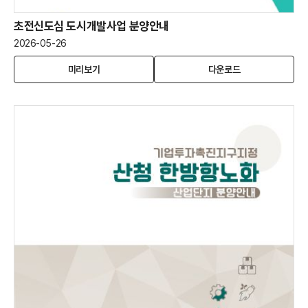
초전신도심 도시개발사업 분양안내
2026-05-26
초
(새
초
미리보기
다운로드
전
창
전
신
열
신
도
림)
도
심
심
도
도
시
시
개
개
발
발
사
사
업
업
분
분
양
양
안
안
내
내