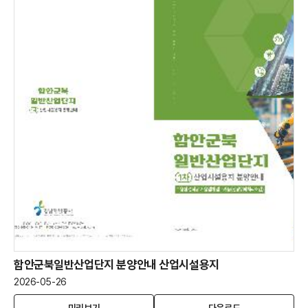
주
주
택
택
브
브
로
로
슈
슈
어
어
함안군북일반산업단지 분양안내 산업시설용지
2026-05-26
함
(새
함