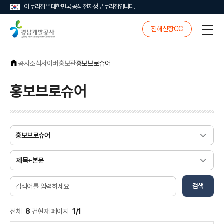
이 누리집은 대한민국 공식 전자정부 누리집입니다.
경
진해신항CC
전
남
체
개
메
발
뉴
공
공사소식
사이버홍보관
홍보브로슈어
사
홍보브로슈어
게
검
시
색
물
조
검
검
건
검색
색
색
어
입
전체
8
건
현재 페이지
1/1
력