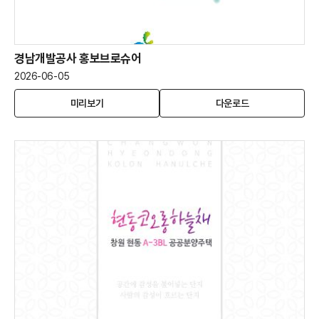
경남개발공사 홍보브로슈어
2026-06-05
경
(새
경
미리보기
다운로드
남
창
남
개
열
개
발
림)
발
공
공
사
사
홍
홍
보
보
브
브
로
로
슈
슈
어
어