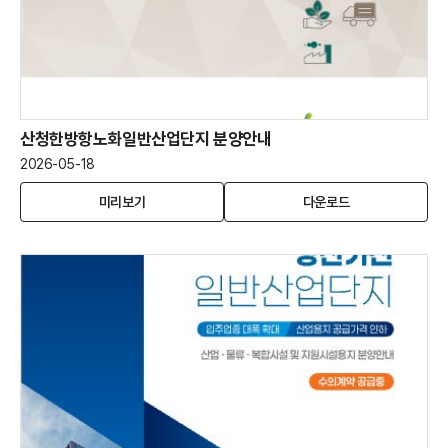
산청한방항노화일반산업단지 분양안내
2026-05-18
산
(새
산
미리보기
다운로드
청
창
청
한
열
한
방
림)
방
항
항
노
노
화
화
일
일
반
반
산
산
업
업
단
단
지
지