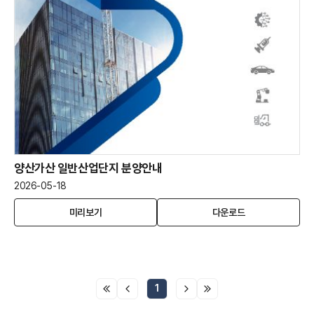
분
분
양
양
안
안
내
내
양산가산 일반산업단지 분양안내
2026-05-18
양
(새
양
미리보기
다운로드
산
창
산
가
열
가
산
림)
산
일
일
반
반
1
산
산
업
업