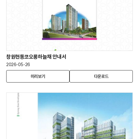
창원현동코오롱하늘채 안내서
2026-05-26
창
(새
창
미리보기
다운로드
원
창
원
현
열
현
동
림)
동
코
코
오
오
롱
롱
하
하
늘
늘
채
채
안
안