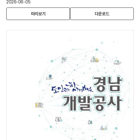
2026-06-05
경
(새
경
미리보기
다운로드
남
창
남
개
열
개
발
림)
발
공
공
사
사
홍
홍
보
보
브
브
로
로
슈
슈
어
어