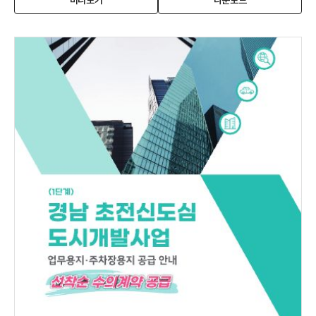
미리보기
다운로드
안
창
안
군
열
군
북
림)
북
일
일
반
반
산
산
업
업
단
단
지
지
분
분
양
양
안
안
내
내
산
산
업
업
시
시
설
설
용
용
지
지