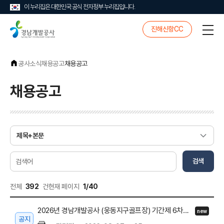
이 누리집은 대한민국 공식 전자정부 누리집입니다.
경
진해신항CC
전
남
체
개
메
발
뉴
공
공사소식
채용공고
채용공고
사
채용공고
게
시
물
검
검색
색
전체
392
건
현재 페이지
1/40
2026년 경남개발공사 (웅동지구골프장) 기간제 6차공고 관련 면접전형 합격자 및 예비합격자 공고
new
공지