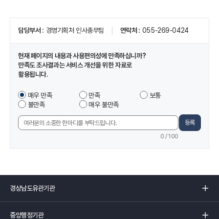
페
담당부서
경영기획처 인사총무팀
연락처
055-269-0424
이
지
정
현재 페이지의 내용과 사용편의성에 만족하십니까?
보
만족도 조사결과는 서비스 개선을 위한 자료로
및
활용됩니다.
만
족
이
매우 만족
만족
보통
도
페
불만족
매우 불만족
조
이
사
지
등록
의
에
견
0
/ 100
서
입
제
력
공
하
는
경
정
상
보
남
중
에
도
앙
만
유