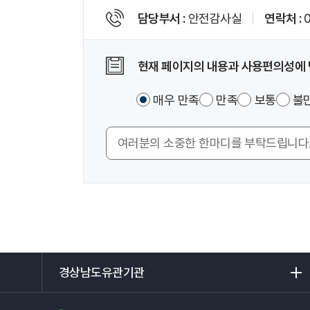
페
담당부서
안전감사실
연락처
이
지
정
현재 페이지의 내용과 사용편의성에
보
및
이
매우 만족
만족
보통
불
만
페
족
이
도
의
지
조
견
에
사
입
서
력
제
공
하
는
경
정
상
보
남
에