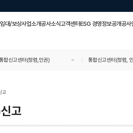
/임대/보상
사업소개
공사소식
고객센터
ESG 경영
정보공개
공사
통합신고센터(청렴,인권)
통합신고센터(청렴, 
신고
)신고