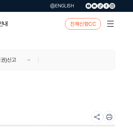
ENGLISH
안내
진해신항CC
사
이
트
맵
버
인권)신고
튼
sns
본
공
문