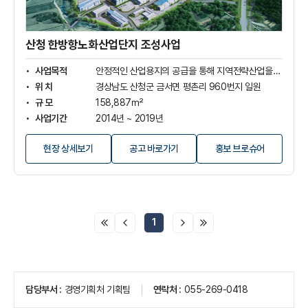
화
산
업
단
산청 한방항노화산업단지 조성사업
지
조
사업목적
안정적인 산업용지의 공급을 통해 지역전략산업을 체계적으로 육성
성
위 치
경상남도 산청군 금서면 평촌리 960번지 일원
사
규 모
158,887㎡
업
사업기간
2014년 ~ 2019년
상
세
사 업 비
174억 원(보상비 64억, 조성비 96억, 기타비 17억)
보
(새
현장 상세보기
공고 바로가기
홍보 브로슈어
기
창
열
림)
1
페
담당부서
경영기획처 기획팀
연락처
055-269-0418
이
지