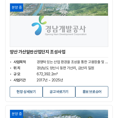
양
분양 중
산
가
산
일
반
산
업
단
지
양산 가산일반산업단지 조성사업
조
성
사업목적
경쟁력 있는 산업 환경을 조성을 통한 고용창출 및 지역경제 활성화에 기여
사
위 치
경상남도 양산시 동면 가산리, 금산리 일원
업
규 모
672,392.2㎡
상
사업기간
2017년 ~ 2025년
세
보
사 업 비
3,816억 원(보상비 2,524억, 조성비 755억, 기타비 537억)
기
(새
현장 상세보기
공고 바로가기
홍보 브로슈어
창
열
림)
함
분양 중
안