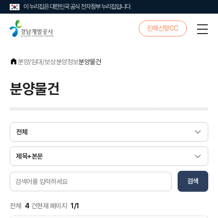
이 누리집은 대한민국 공식 전자정부 누리집입니다.
경
진해신항CC
전
남
체
개
메
발
뉴
공
분양/임대/보상
분양정보
분양물건
사
분양물건
검
색
조
검
건
검색
색
어
전체
4
건
현재 페이지
1/1