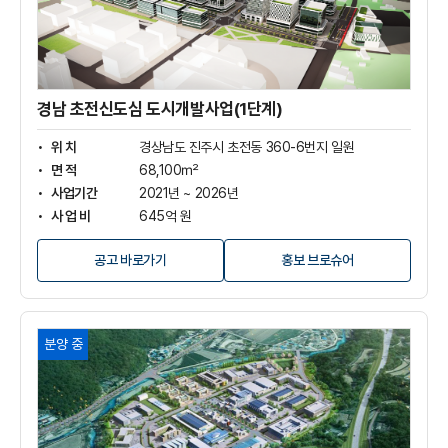
신
도
심
도
시
개
경남 초전신도심 도시개발사업(1단계)
발
사
위 치
경상남도 진주시 초전동 360-6번지 일원
업
면 적
68,100㎡
(1
사업기간
2021년 ~ 2026년
단
사 업 비
645억 원
계)
상
세
공고 바로가기
홍보 브로슈어
보
기
산
분양 중
청
한
방
항
노