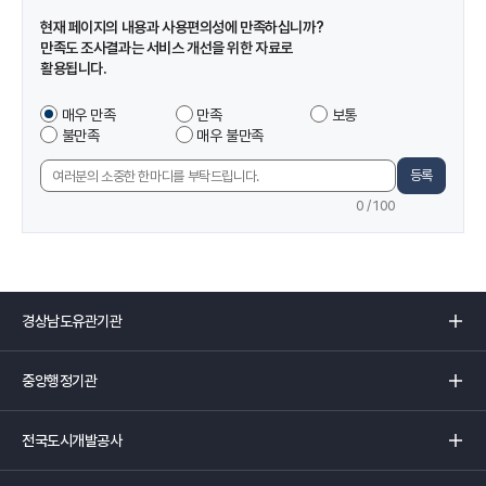
정
현재 페이지의 내용과 사용편의성에 만족하십니까?
보
만족도 조사결과는 서비스 개선을 위한 자료로
및
활용됩니다.
만
족
이
매우 만족
만족
보통
도
페
불만족
매우 불만족
조
이
사
지
등록
의
에
견
0
/ 100
서
입
제
력
공
하
는
경
정
상
보
남
중
에
도
앙
만
유
행
족
관
전
정
하
기
국
기
셨
관
도
관
습
리
시
리
니