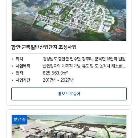
군
북
일
반
산
업
단
지
함안 군북일반산업단지 조성사업
조
성
위치
경상남도 함안군 법수면 강주리, 군북면 유현리 일원
사
사업목적
산업입지의 계획적 개발 유도 및 도.농격차 해소를 통한 지역균형발전 도모
업
면적
825,563.3㎡
상
사업기간
2017년 ~ 2027년
세
보
사업비
2,520억원(보상비 1,118억 , 조성비 1,164억, 기타비 236억)
기
홍보 브로슈어
경
분양 중
남
초
전