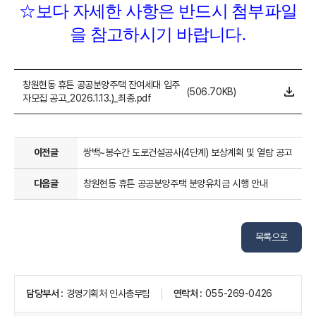
☆
보다 자세한 사항은 반드시 첨부파일
을 참고하시기 바랍니다
.
창원현동 휴튼 공공분양주택 잔여세대 입주
(506.70KB)
자모집 공고_2026.1.13.)_최종.pdf
이전글
쌍백~봉수간 도로건설공사(4단계) 보상계획 및 열람 공고
다음글
창원현동 휴튼 공공분양주택 분양유치금 시행 안내
목록으로
페
담당부서
경영기획처 인사총무팀
연락처
055-269-0426
이
지